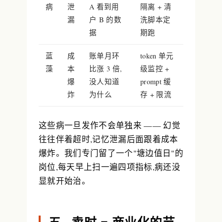
病
泄
A 看到用
隔离 + 清
漏
户 B 的数
洗脚本定
据
期跑
蓝
成
账单月环
token 单元
藻
本
比涨 3 倍,
级监控 +
爆
没人知道
prompt 缓
炸
为什么
存 + 限流
这些病一旦发作不会单独来 —— 幻觉
往往伴着超时,记忆泄漏后面跟着成本
爆炸。我们专门留了一个"塘边值日"的
岗位,每天早上扫一遍四项指标,病还没
显就开始治。