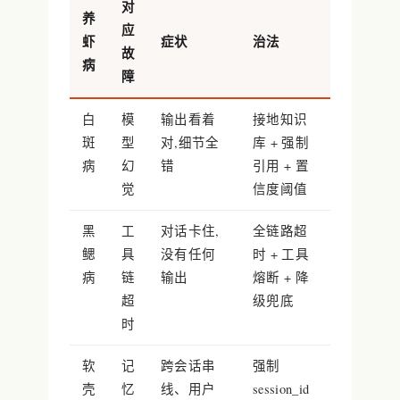
对
养
应
虾
症状
治法
故
病
障
白
模
输出看着
接地知识
斑
型
对,细节全
库 + 强制
病
幻
错
引用 + 置
觉
信度阈值
黑
工
对话卡住,
全链路超
鳃
具
没有任何
时 + 工具
病
链
输出
熔断 + 降
超
级兜底
时
软
记
跨会话串
强制
壳
忆
线、用户
session_id