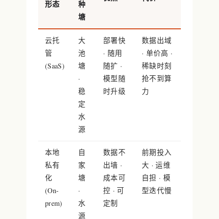
形态
种
塘
云托
大
部署快
数据出域
管
池
· 随用
· 单价高 ·
(SaaS)
塘
随扩 ·
稀缺时刻
·
模型随
抢不到算
稳
时升级
力
定
水
源
本地
自
数据不
前期投入
私有
家
出墙 ·
大 · 运维
化
塘
成本可
自担 · 模
(On-
·
控 · 可
型迭代慢
prem)
水
定制
源