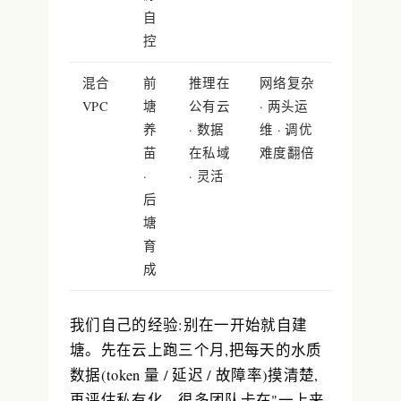
自
控
混合
前
推理在
网络复杂
VPC
塘
公有云
· 两头运
养
· 数据
维 · 调优
苗
在私域
难度翻倍
·
· 灵活
后
塘
育
成
我们自己的经验:
别在一开始就自建
塘
。先在云上跑三个月,把每天的水质
数据(token 量 / 延迟 / 故障率)摸清楚,
再评估私有化。很多团队卡在"一上来