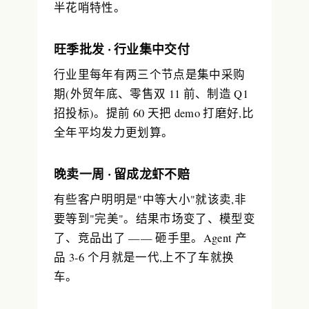
半花哨特性。
旺季批发 · 行业集中交付
行业里每年有两三个节点是集中采购
期(外贸年底、零售双 11 前、制造 Q1
招投标)。提前 60 天把 demo 打磨好,比
全年平均发力更划算。
晚卖一周 · 留成龙虾不赔
有些客户明明是"中等大小"就该卖,非
要等到"完美"。结果市场变了、模型变
了、竞品出了 —— 砸手里。Agent 产
品 3-6 个月就是一代,上不了车就换
车。