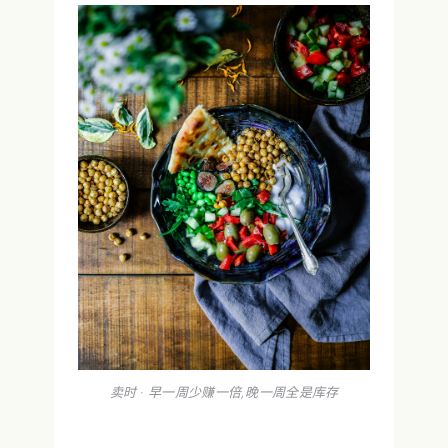
卖时 · 早一周少赚一倍,晚一周全是库存