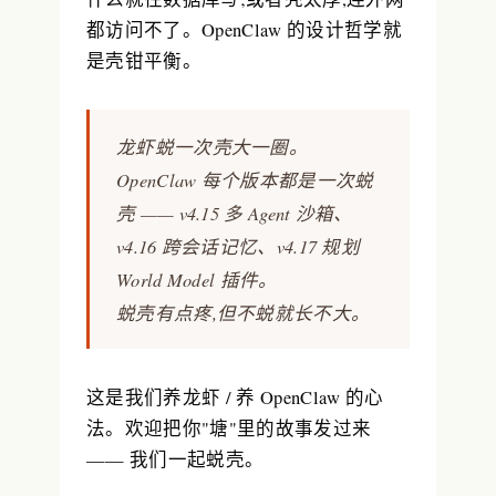
都访问不了。OpenClaw 的设计哲学就
是
壳钳平衡
。
龙虾蜕一次壳大一圈。
OpenClaw 每个版本都是一次蜕
壳 —— v4.15 多 Agent 沙箱、
v4.16 跨会话记忆、v4.17 规划
World Model 插件。
蜕壳有点疼,但不蜕就长不大。
这是我们养龙虾 / 养 OpenClaw 的心
法。欢迎把你"塘"里的故事发过来
—— 我们一起蜕壳。