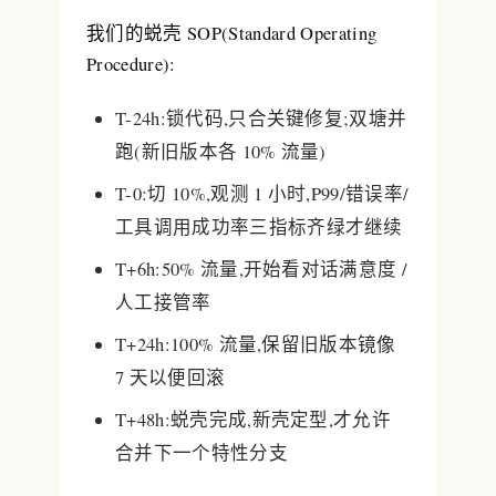
我们的蜕壳 SOP(Standard Operating
Procedure):
T-24h
:锁代码,只合关键修复;双塘并
跑(新旧版本各 10% 流量)
T-0
:切 10%,观测 1 小时,P99/错误率/
工具调用成功率三指标齐绿才继续
T+6h
:50% 流量,开始看对话满意度 /
人工接管率
T+24h
:100% 流量,保留旧版本镜像
7 天以便回滚
T+48h
:蜕壳完成,新壳定型,才允许
合并下一个特性分支