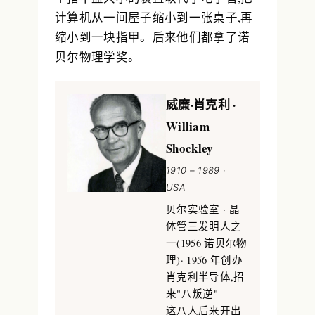
计算机从一间屋子缩小到一张桌子,再
缩小到一块指甲。后来他们都拿了诺
贝尔物理学奖。
威廉·肖克利 ·
William
Shockley
1910 – 1989 ·
USA
贝尔实验室 · 晶
体管三发明人之
一(1956 诺贝尔物
理)· 1956 年创办
肖克利半导体,招
来"八叛逆"——
这八人后来开出