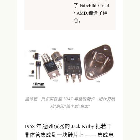
了 Fairchild / Intel
/ AMD,缔造了硅
谷。
晶体管 · 贝尔实验室 1947 年圣诞前夕 · 把计算机
从"房间"缩小到"桌面"
1958 年,德州仪器的 Jack Kilby 把若干
晶体管集成到一块硅片上 ——
集成电