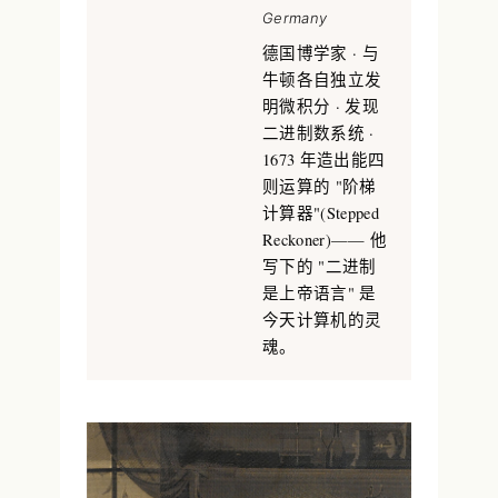
Germany
德国博学家 · 与
牛顿各自独立发
明微积分 · 发现
二进制数系统 ·
1673 年造出能四
则运算的 "阶梯
计算器"(Stepped
Reckoner)—— 他
写下的 "二进制
是上帝语言" 是
今天计算机的灵
魂。