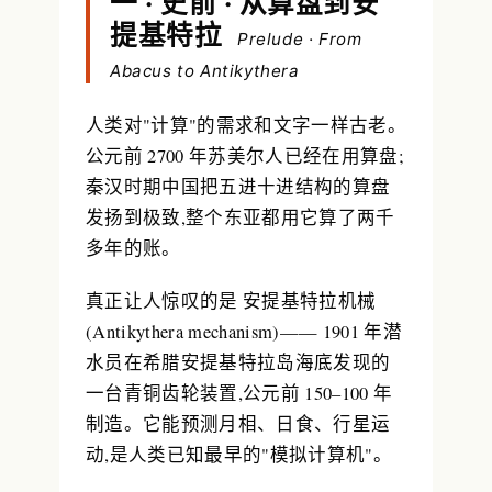
一 · 史前 · 从算盘到安
提基特拉
Prelude · From
Abacus to Antikythera
人类对"计算"的需求和文字一样古老。
公元前 2700 年苏美尔人已经在用算盘;
秦汉时期中国把五进十进结构的算盘
发扬到极致,整个东亚都用它算了两千
多年的账。
真正让人惊叹的是
安提基特拉机械
(Antikythera mechanism)—— 1901 年潜
水员在希腊安提基特拉岛海底发现的
一台青铜齿轮装置,公元前 150–100 年
制造。它能预测月相、日食、行星运
动,是人类已知最早的"模拟计算机"。