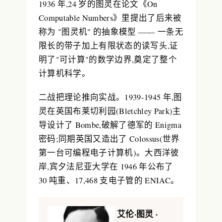
1936 年,24 岁的图灵在论文《On
Computable Numbers》里提出了后来被
称为 "
图灵机
" 的抽象模型 —— 一条无
限长的带子加上有限状态的读写头,证
明了"可计算"的数学边界,奠定了整个
计算机科学。
二战把理论推向实战。1939-1945 年,图
灵在英国布莱切利园(Bletchley Park)主
导设计了
Bombe
,破解了德军的 Enigma
密码;同期英国又造出了
Colossus
(世界
第一台可编程电子计算机)。大西洋彼
岸,宾夕法尼亚大学在 1946 年公布了
30 吨重、17,468 支电子管的
ENIAC
。
艾伦·图灵 ·