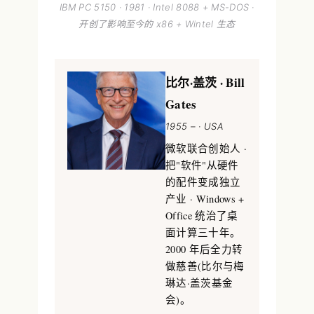
IBM PC 5150 · 1981 · Intel 8088 + MS-DOS ·
开创了影响至今的 x86 + Wintel 生态
比尔·盖茨 · Bill
Gates
1955 – · USA
微软联合创始人 ·
把"软件"从硬件
的配件变成独立
产业 · Windows +
Office 统治了桌
面计算三十年。
2000 年后全力转
做慈善(比尔与梅
琳达·盖茨基金
会)。