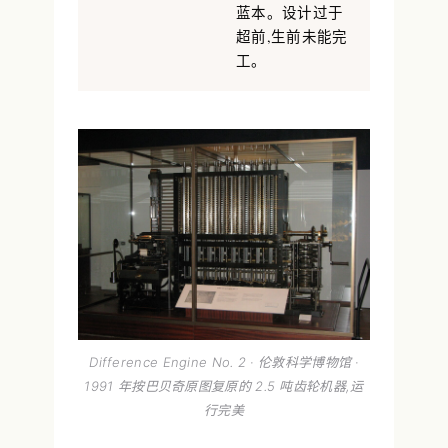
蓝本。设计过于
超前,生前未能完
工。
Difference Engine No. 2 · 伦敦科学博物馆 ·
1991 年按巴贝奇原图复原的 2.5 吨齿轮机器,运
行完美