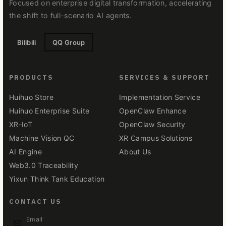
Focused on enterprise digital transformation, accelerating
the shift to full-scenario AI agents.
Bilibili
QQ Group
PRODUCTS
SERVICES & SUPPORT
Huihuo Store
Implementation Service
Huihuo Enterprise Suite
OpenClaw Enhance
XR-IoT
OpenClaw Security
Machine Vision QC
XR Campus Solutions
AI Engine
About Us
Web3.0 Traceability
Yixun Think Tank Education
CONTACT US
Email