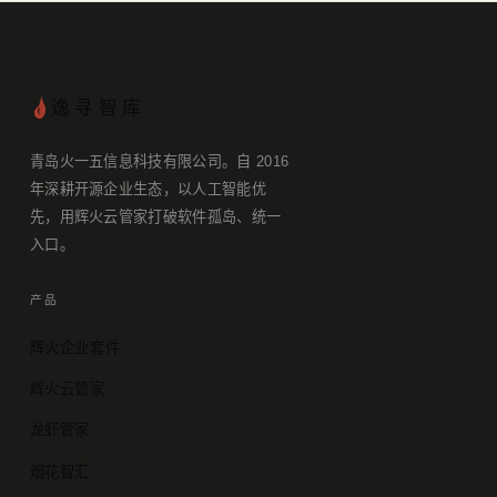
逸寻智库
青岛火一五信息科技有限公司。自 2016
年深耕开源企业生态，以人工智能优
先，用辉火云管家打破软件孤岛、统一
入口。
产品
辉火企业套件
辉火云管家
龙虾管家
烟花智汇