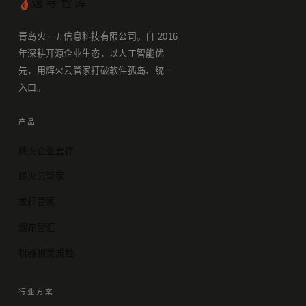
逸寻智库
青岛火一五信息科技有限公司。自 2016
年深耕开源企业生态，以人工智能优
先，用辉火云管家打破软件孤岛、统一
入口。
产品
辉火企业套件
辉火云管家
龙虾管家
烟花智汇
机器视觉质检
行业方案