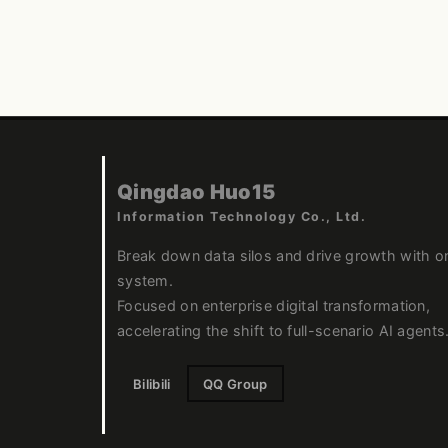
Qingdao Huo15
Information Technology Co., Ltd.
Break down data silos and drive growth with o
system.
Focused on enterprise digital transformation,
accelerating the shift to full-scenario AI agents
Bilibili
QQ Group