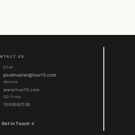
NTACT US
Email
postmaster@huo15.com
Website
www.huo15.com
QQ Group
1093992108
Get in Touch →