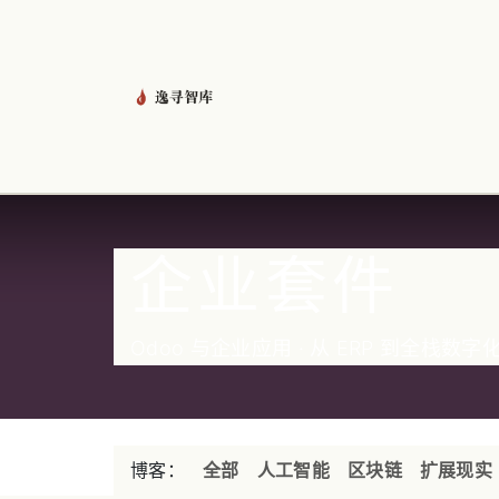
跳至内容
首页
龙虾管家
产品
资讯
企业套件
Odoo 与企业应用 · 从 ERP 到全栈数字
博客：
全部
人工智能
区块链
扩展现实