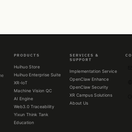
PRODUCTS
SERVICES &
CO
SUPPORT
Huihuo Store
Implementation Service
Huihuo Enterprise Suite
ne
OpenClaw Enhance
XR-IoT
OpenClaw Security
Machine Vision QC
XR Campus Solutions
.
AI Engine
About Us
Web3.0 Traceability
Yixun Think Tank
Education