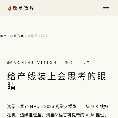
跳至内容
逸寻智库
首页
行业方案
机器视觉质检
MACHINE VISION · 质检 · IoT
给产线装上
会思考
的眼
睛
鸿蒙 × 国产 NPU × 2026 视觉大模型——从 16K 线扫
相机、边缘推理盒，到自然语言可提示的 VLM 推理，