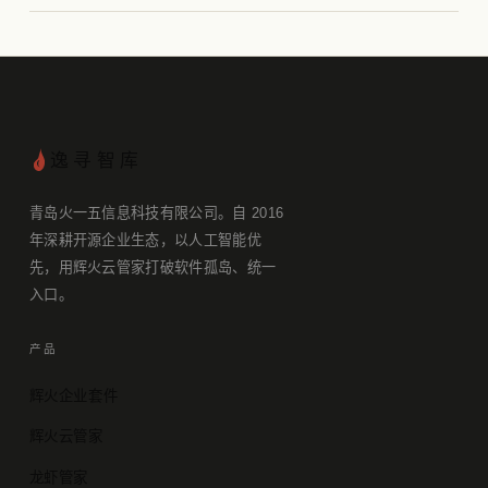
逸寻智库
青岛火一五信息科技有限公司。自 2016
年深耕开源企业生态，以人工智能优
先，用辉火云管家打破软件孤岛、统一
入口。
产品
辉火企业套件
辉火云管家
龙虾管家