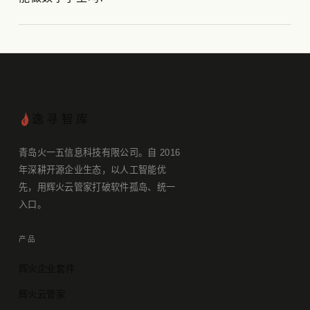
逸寻智库
青岛火一五信息科技有限公司。自 2016
年深耕开源企业生态，以人工智能优
先，用辉火云管家打破软件孤岛、统一
入口。
产品
辉火企业套件
辉火云管家