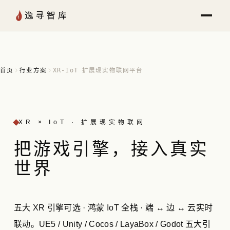
跳至内容
逸寻智库
首页
行业方案
XR-IoT 扩展现实物联网平台
XR × IoT · 扩展现实物联网
把游戏引擎，
接入
真实
世界
五大 XR 引擎可选 · 鸿蒙 IoT 全栈 · 端 ↔ 边 ↔ 云实时
联动。UE5 / Unity / Cocos / LayaBox / Godot 五大引