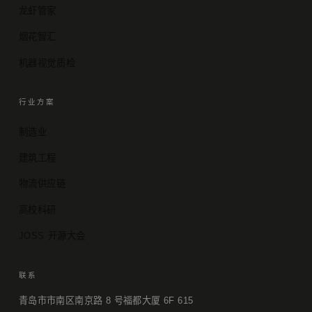
龙虾管家
烟花智汇
机器视觉质检
行业方案
制造业
建筑工程
物流供应链
高校科研
JOSS 开源大会
联系
青岛市市南区南京路 8 号福都大厦 6F 615