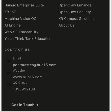
Huihuo Enterprise Suite
OpenClaw Enhance
XR-IoT
OpenClaw Security
Machine Vision QC
XR Campus Solutions
AI Engine
About Us
Web3.0 Traceability
Yixun Think Tank Education
CONTACT US
Email
postmaster@huo15.com
Website
www.huo15.com
QQ Group
1093992108
Get in Touch →