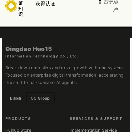
0
授予用
证
获得认证
知
户
识
Qingdao Huo15
Information Technology Co., Ltd.
Break down data silos and drive growth with one system.
Focused on enterprise digital transformation, accelerating
the shift to full-scenario AI agents.
Bilibili
QQ Group
PRODUCTS
SERVICES & SUPPORT
Huihuo Store
Implementation Service