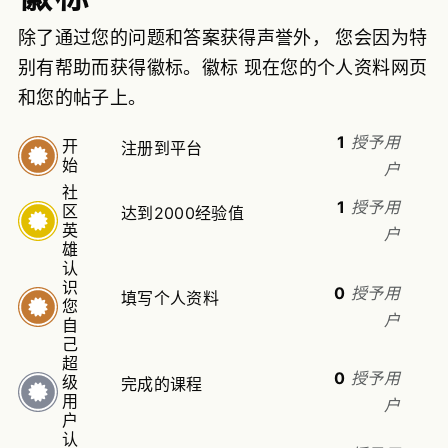
除了通过您的问题和答案获得声誉外， 您会因为特
别有帮助而获得徽标。
徽标 现在您的个人资料网页
和您的帖子上。
1
授予用
开
注册到平台
始
户
社
1
授予用
区
达到2000经验值
英
户
雄
认
识
0
授予用
填写个人资料
您
户
自
己
超
0
授予用
级
完成的课程
用
户
户
认